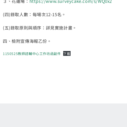
３、花蓮場：
https://www.surveycake.com/s/WQ0x2
(四)錄取人數：每場次12-15名。
(五)錄取原則與順序：詳見實施計畫。
四、檢附宣傳海報乙份。
1150525教師諮輔中心工作坊函副件
下載