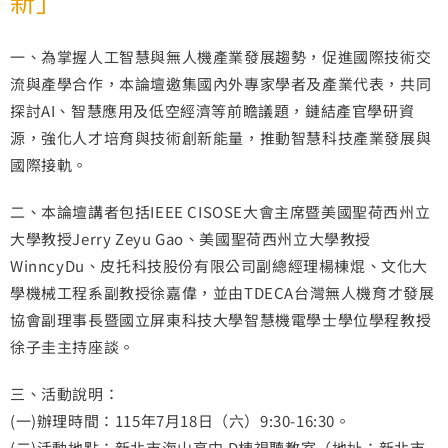
新」
一、為掌握人工智慧與無人機產業發展趨勢，促進國際技術交
流與產學合作，本論壇邀集國內外專家學者及產業代表，共同
探討AI、智慧應用及低空經濟等前瞻議題，鏈結產官學研資
源，強化人才培育與技術創新能量，推動智慧科技產業發展與
國際接軌。
二、本論壇講者包括IEEE CISOSE大會主席暨美國聖荷西州立
大學教授Jerry Zeyu Gao、美國聖荷西州立大學教授
WinncyDu、皮托科技股份有限公司副總經理楊棟焜、文化大
學機械工程系副教授徐嘉偉，並由TDECA台灣無人機育才發展
協會副理事長暨國立屏東科技大學智慧機電學士學位學程教授
徐子圭主持座談。
三、活動說明：
(一)辦理時間：115年7月18日（六）9:30-16:30。
(二)活動地點：新北市海山高中 D棟視聽教室（地址：新北市